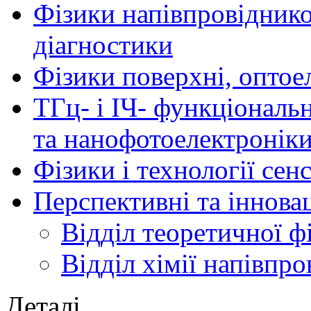
Фізики напівпровідников
діагностики
Фізики поверхні, оптое
ТГц- і ІЧ- функціональ
та нанофотоелектронік
Фізики і технології се
Перспективні та іннова
Відділ теоретичної ф
Відділ хімії напівпро
Деталі