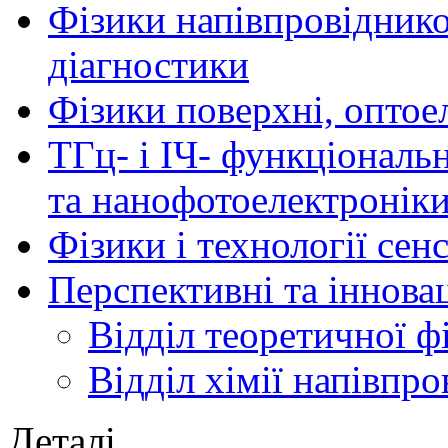
Фізики напівпровідников
діагностики
Фізики поверхні, оптое
ТГц- і ІЧ- функціональ
та нанофотоелектронік
Фізики і технології се
Перспективні та іннова
Відділ теоретичної ф
Відділ хімії напівпро
Деталі