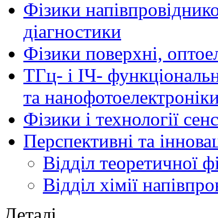
Фізики напівпровідников
діагностики
Фізики поверхні, оптое
ТГц- і ІЧ- функціональ
та нанофотоелектронік
Фізики і технології се
Перспективні та іннова
Відділ теоретичної ф
Відділ хімії напівпро
Деталі