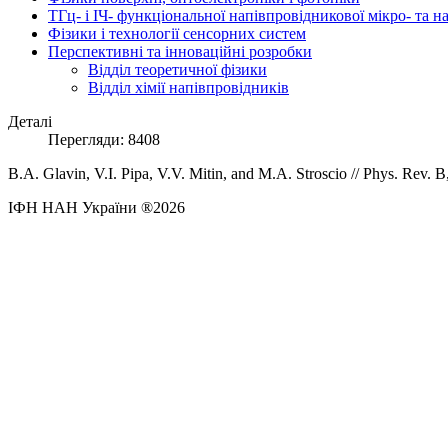
ТГц- і ІЧ- функціональної напівпровідникової мікро- та 
Фізики і технології сенсорних систем
Перспективні та інноваційні розробки
Відділ теоретичної фізики
Відділ хімії напівпровідників
Деталі
Перегляди: 8408
B.A. Glavin, V.I. Pipa, V.V. Mitin, and M.A. Stroscio //
Phys. Rev. B
ІФН НАН України ®2026