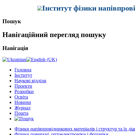
Інститут фізики напівпров
Пошук
Навігаційний перегляд пошуку
Навігація
Головна
Інститут
Наукові відділи
Проекти
Розробки
Освіта
Новини
Журнал
Пошта
Фізики напівпровідникових матеріалів і структур та їх ді
Фізики поверхні, оптоелектроніки і фотоніки