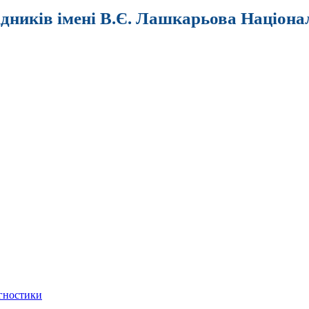
ідників імені В.Є. Лашкарьова Націона
агностики