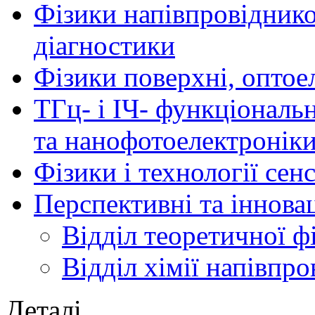
Фізики напівпровідников
діагностики
Фізики поверхні, оптое
ТГц- і ІЧ- функціональ
та нанофотоелектронік
Фізики і технології се
Перспективні та іннова
Відділ теоретичної ф
Відділ хімії напівпро
Деталі