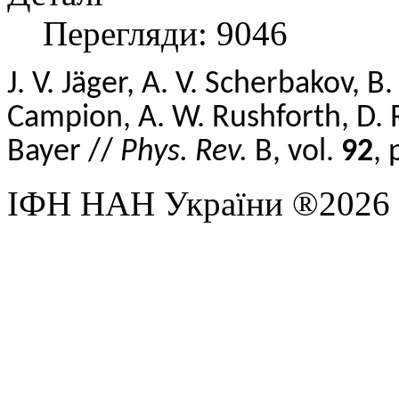
Перегляди: 9046
J. V. Jäger, A. V. Scherbakov, B.
Campion, A. W. Rushforth, D. R
Bayer //
Phys. Rev.
B, vol.
92
,
ІФН НАН України ®2026