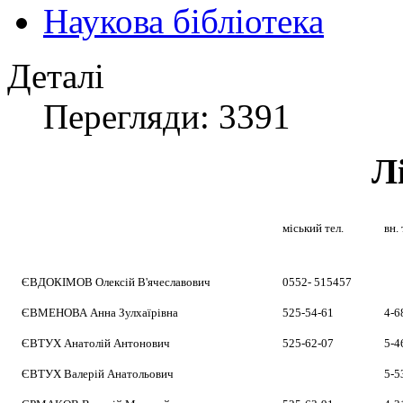
Наукова бібліотека
Деталі
Перегляди: 3391
Л
міський тел.
вн. 
ЄВДОКІМОВ Олексій В'ячеславович
0552- 515457
ЄВМЕНОВА Анна Зулхаїрівна
525-54-61
4-6
ЄВТУХ Анатолій Антонович
525-62-07
5-4
ЄВТУХ Валерій Анатольович
5-5