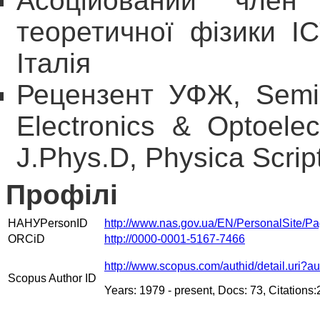
А
соційований член
теоретичної фізики
I
Італія
Рецензент УФЖ, Semic
Electronics & Optoele
J.
Phys.D, Physica Scrip
Профілі
НАНУ
Person
ID
http://www.nas.gov.ua/EN/PersonalSite/
ORCiD
http://0000-0001-5167-7466
http://www.scopus.com/authid/detail.uri?
Scopus Author ID
Years: 1979 - present, Docs: 73, Citations: