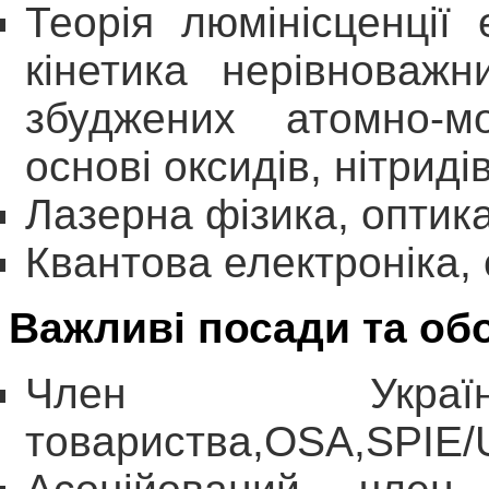
Теорія люмінісценції 
кінетика нерівноважн
збуджених атомно-м
основі оксидів, нітридів
Лазерна фізика, оптика
Квантова електроніка, 
Важливі посади та об
Ч
лен Українс
товариства,
OSA
,
SPIE
/