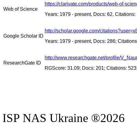
https://clarivate.com/products/web-of-scien
Web of Science
Years: 1979 - present, Docs: 62, Citations:
http://scholar.google.com/citations?use
Google Scholar ID
Years
: 19
79
- present, Docs: 286; Citations
http://www.researchgate.net/profile/V_Na
ResearchGate ID
RG
Score
:
31
.
09
;
Docs
:
201
;
Citations
: 523
ISP NAS Ukraine ®2026