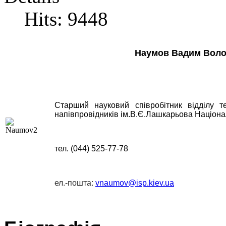
Hits: 9448
Наумов Вадим Вол
Старший науковий співробітник відділу т
напівпровідників ім.В.Є.Лашкарьова Н
аціона
тел. (044) 525-77-78
ел.-пошта:
vnaumov@isp.kiev.ua