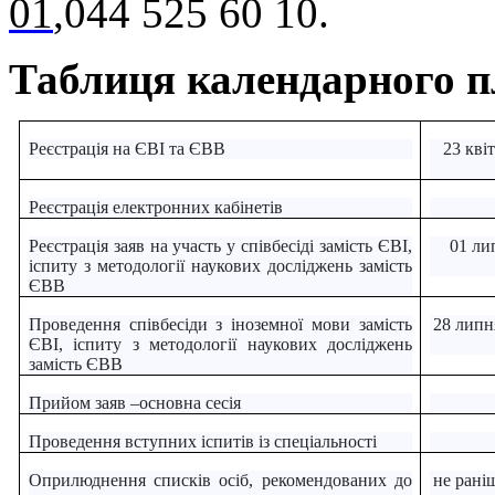
01
,
044 525 60 10.
Таблиця календарного пл
Реєстрація на ЄВІ та ЄВВ
23 кві
Реєстрація електронних кабінетів
Реєстрація заяв на участь у співбесіді замість ЄВІ,
01 ли
іспиту з методології наукових досліджень замість
ЄВВ
Проведення співбесіди з іноземної мови замість
28 липн
ЄВІ, іспиту з методології наукових досліджень
замість ЄВВ
Прийом заяв –основна сесія
Проведення вступних іспитів із спеціальності
Оприлюднення списків осіб, рекомендованих до
не рані