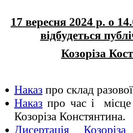
17
вересня 2024 р. о 14
відбудеться публі
Козоріза Кос
Н
аказ
про склад разової
Наказ
про час і місце 
Козоріза Констянтина.
Дисертація Козоріз