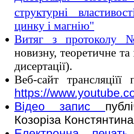
структурні властивос
цинку і магнію"
Витяг з протокол
новизну, теоретичне та
дисертації).
Веб-сайт трансляціїї 
https://www.youtube
Відео запис
публ
Козоріза Констянтина
Електронна печать