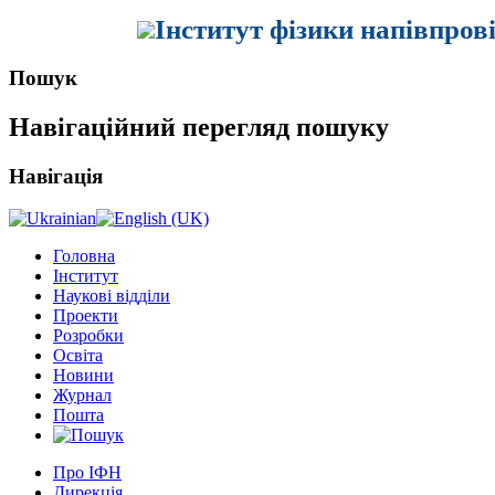
Інститут фізики напівпров
Пошук
Навігаційний перегляд пошуку
Навігація
Головна
Інститут
Наукові відділи
Проекти
Розробки
Освіта
Новини
Журнал
Пошта
Про ІФН
Дирекція