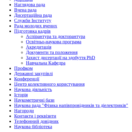
Наглядова рада
Вчена рада
Дисертаційна рада
Служби Інституту
Рада молодих вчених
Підготовка кадрів
Аспірантура та докторантура
Освітньо-наукова програма
Акредитація
Документи та положення
Захист дисертації на здобуття PhD
Навчальна Кафедра
Профком
Державні закупівлі
Конференції
Центр колективного користування
Наукова діяльність
Історія
Наукометричні бази
Наукова рада "Фізика напівпровідників та діелектриків"
Нагороди
Контакти і реквізити
Телефонний довідник
Наукова бібліотека